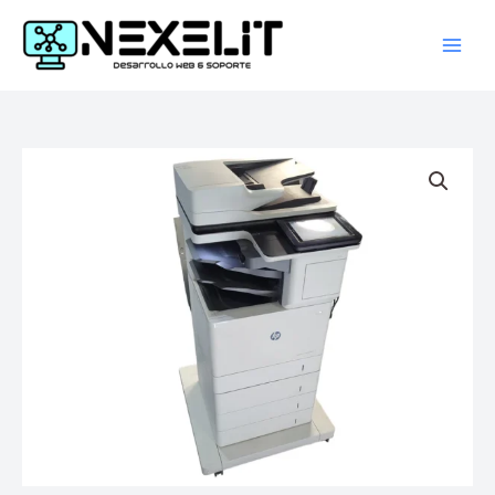
Ir
al
contenido