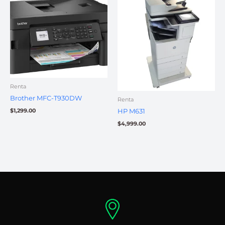
Renta
Brother MFC-T930DW
Renta
$
1,299.00
HP M631
$
4,999.00