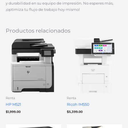
y durabilidad en su equipo de impresión. No esperes más,
¡optimiza tu flujo de trabajo hoy mismo!
Productos relacionados
Renta
Renta
HP M521
Ricoh IM550
$
1,999.00
$
5,399.00