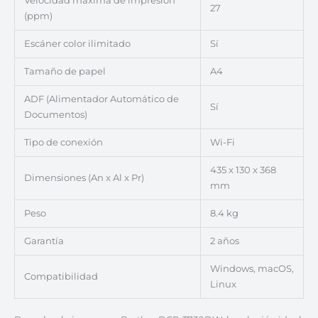
Velocidad máxima de impresión
27
(ppm)
Escáner color ilimitado
Sí
Tamaño de papel
A4
ADF (Alimentador Automático de
Sí
Documentos)
Tipo de conexión
Wi-Fi
435 x 130 x 368
Dimensiones (An x Al x Pr)
mm
Peso
8.4 kg
Garantía
2 años
Windows, macOS,
Compatibilidad
Linux